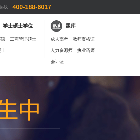
400-188-6017
热线
学士硕士学位
题库
英语
工商管理硕士
成人高考
教师资格证
硕士
人力资源师
执业药师
会计证