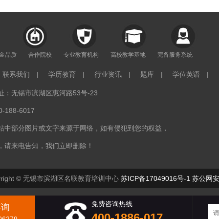
年金品质
合作院校
专业教育机构
高校教学基地
完备服务系统
联系我们
|
学历教育
|
行业资讯
|
题库
|
学位英语
|
：无锡市滨湖区惠河路53号-23
188-6017
站中部分图片或文字来源于网络，如有侵犯到您的权益，
，请来电告知，我们立即删除！
right © 无锡市滨湖区名联教育培训中心
苏ICP备17049016号-1
苏公网安备
免费咨询热线
咨询
400-1886-017