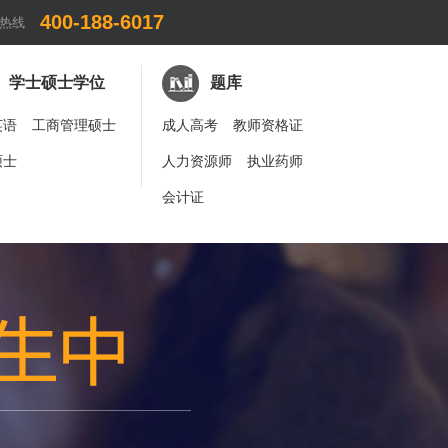
400-188-6017
热线
学士硕士学位
题库
英语
工商管理硕士
成人高考
教师资格证
硕士
人力资源师
执业药师
会计证