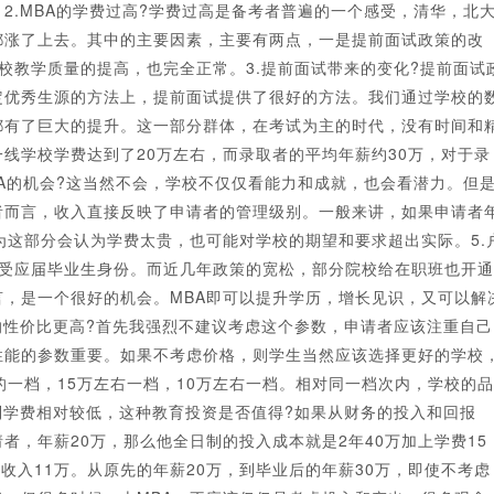
2.MBA的学费过高?学费过高是备考者普遍的一个感受，清华，北
都涨了上去。其中的主要因素，主要有两点，一是提前面试政策的改
校教学质量的提高，也完全正常。3.提前面试带来的变化?提前面试
定优秀生源的方法上，提前面试提供了很好的方法。我们通过学校的
都有了巨大的提升。这一部分群体，在考试为主的时代，没有时间和
线学校学费达到了20万左右，而录取者的平均年薪约30万，对于录
BA的机会?这当然不会，学校不仅仅看能力和成就，也会看潜力。但
者而言，收入直接反映了申请者的管理级别。一般来讲，如果申请者
为这部分会认为学费太贵，也可能对学校的期望和要求超出实际。5.
享受应届毕业生身份。而近几年政策的宽松，部分院校给在职班也开通
，是一个很好的机会。MBA即可以提升学历，增长见识，又可以解
的性价比更高?首先我强烈不建议考虑这个参数，申请者应该注重自己
性能的参数重要。如果不考虑价格，则学生当然应该选择更好的学校
的一档，15万左右一档，10万左右一档。相对同一档次内，学校的品
制学费相对较低，这种教育投资是否值得?如果从财务的投入和回报
，年薪20万，那么他全日制的投入成本就是2年40万加上学费15
收入11万。从原先的年薪20万，到毕业后的年薪30万，即使不考虑