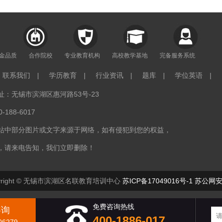
年金品质
合作院校
专业教育机构
高校教学基地
完备服务系统
联系我们
|
学历教育
|
行业资讯
|
题库
|
学位英语
|
：无锡市滨湖区惠河路53号-23
188-6017
站中部分图片或文字来源于网络，如有侵犯到您的权益，
，请来电告知，我们立即删除！
right © 无锡市滨湖区名联教育培训中心
苏ICP备17049016号-1
苏公网安备
免费咨询热线
咨询
400-1886-017