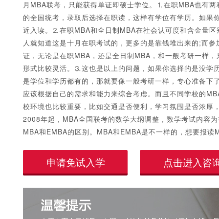
月MBA联考，只能获得单证即硕士学位。⒈在职MBA也有
的全国统考，录取后选择在职读，这样有学位有学历。如果你
近入读。⒉在职MBA和全日制MBA在社会认可度和含金量
人就知道这是十月在职考试的，更多的是靠钱堆出来的;而参
证，无论是在职MBA，还是全日制MBA，和一般考研一样，
形式比较灵活。⒊这也是以上的问题，如果你选择的是没学历
是学位和学历都有的，那就要像一般考研一样，专心准备下了
1
2
3
4
5
应该根据自己的需求和能力来综合考虑。而且不同学校的MB
校环境也比较重要，比如交通是否便利，学习氛围是否浓厚
2008年起，MBA全国联考的数学大纲调整，数学考试内容
MBA和EMBA的区别。MBA和EMBA是不一样的，想要报读
申请免试入学
点击进入咨