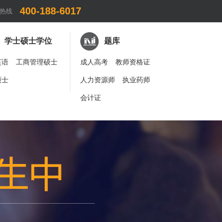
400-188-6017
热线
学士硕士学位
题库
英语
工商管理硕士
成人高考
教师资格证
硕士
人力资源师
执业药师
会计证