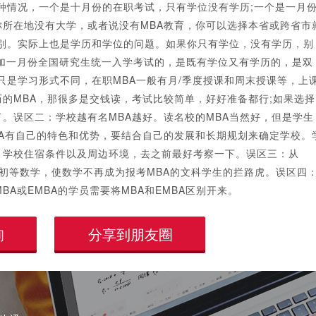
两种情况，一个是十月份的在职考试，只有学位没有学历;一个是一月
所在地没有大学，或者说没有MBA教育，你可以选择本省或跨省市
区别。实际上也是学历和学位的问题。如果你只有学位，没有学历，别
加一月份全国研究生统一入学考试的，是既有学位又有学历的，是双
只是学习形式不同，在职MBA一般有月/季度授课和周末授课等，上
的MBA，那很多是交钱读，考试比较简单，好好准备都行;如果选择
。误区二：学校越有名MBA越好。读名校的MBA当然好，但是学生
A有自己的特色和优势，要结合自己的发展和长期规划来确定学校。
，学校住宿条件以及周边环境，去之前最好考察一下。误区三：从
为初等数学，使数学不再成为报考MBA的文科学生的拦路虎。误区四
MBA或EMBA的学员需要将MBA和EMBA区别开来。
询
分享到朋友圈