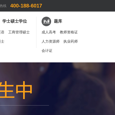
400-188-6017
热线
学士硕士学位
题库
英语
工商管理硕士
成人高考
教师资格证
硕士
人力资源师
执业药师
会计证