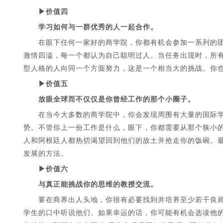
▶价值四
学习如何与一群优秀的人一起合作。
在眼下任何一家好的商学院，你都有机会参加一系列的团
激情四溢，每一个都认为自己聪明过人。当任务出现时，所
型人格的人向同一个方面努力，这是一个相当大的挑战。你
▶价值五
放眼全球而不仅仅是你曾经工作的那个小圈子。
在当今大多数的商学院中，你会发现周围有大量的国际学
势。不管你上一份工作是什么，眼下，你都需要从那个狭小
人和阿根廷人都热切渴望回到他们的故土并抢走你的饭碗。
发展的方法。
▶价值六
与真正能挑战你的思维的教授交流。
要在商界出人头地，你很有必要找到并培养至少若干良师。
学生的口中听说他们。如果幸运的话，你可能有机会选读他的