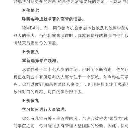
能地学习到更多的东西;如果你之后需要好的导师，不妨从与
▶价值七
聆听各种成就卓著的高管的演讲。
读MBA时。每一周你都有机会参加本校以及其他商学院成
些人的伟大。当他们前来演讲时，你就有这样的机会与他们
讲结束后提出你的问题。
▶价值八
重新选择专注领域。
尽管你处于二十七八岁的年纪，但时间不断流逝，你的职业
真正在商业中有所建树的人都专注于一个领域。如今你在商
务，你可以做到;如果你曾经从事会计，但现在想专注于私募
放到对口的课程、对口的俱乐部中去。
▶价值九
学习如何进行人事管理。
你会有几堂有关人事管理的课，也许会被称为“领导力”或
商学院之前，你可能很少有管理大型团队的经验。因此，你可