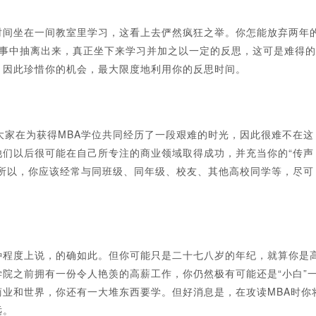
间坐在一间教室里学习，这看上去俨然疯狂之举。你怎能放弃两年
琐事中抽离出来，真正坐下来学习并加之以一定的反思，这可是难得的
，因此珍惜你的机会，最大限度地利用你的反思时间。
家在为获得MBA学位共同经历了一段艰难的时光，因此很难不在这
们以后很可能在自己所专注的商业领域取得成功，并充当你的“传声
所以，你应该经常与同班级、同年级、校友、其他高校同学等，尽可
程度上说，的确如此。但你可能只是二十七八岁的年纪，就算你是
院之前拥有一份令人艳羡的高薪工作，你仍然极有可能还是“小白”
业和世界，你还有一大堆东西要学。但好消息是，在攻读MBA时你
远。