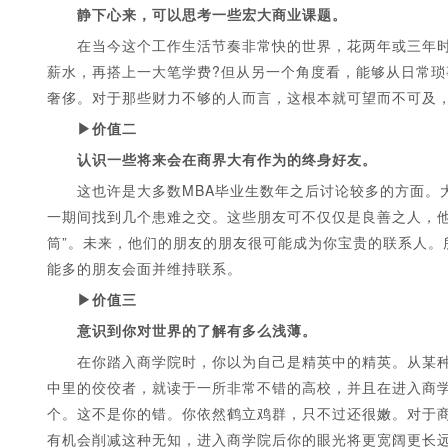
静下心来，可以思考一些宏大商业课题。
在当今这个工作生活节奏非常快的世界，花两年或三年时
薪水，再搭上一大笔学费?但从另一个角度看，能够从日常
奢侈。对于那些财力不够的人而言，这根本就可望而不可及
▶价值二
认识一些将来会在商界大有作为的终身好友。
1
2
3
4
5
这也许是大多数MBA毕业生数年之后讨论较多的方面。大
一期间找到几个患难之交。这些朋友可不仅仅是良善之人，他
筒”。未来，他们的朋友的朋友很可能成为你宝贵的联系人。
能多的朋友会面并维持联系。
▶价值三
意识到你对世界的了解有多么浅薄。
在你踏入商学院时，你以为自己是精英中的精英。从某种
中里的佼佼者，就读于一所非常不错的高校，并且在进入商学
个。这不是你的错。你依然鹤立鸡群，只不过还很嫩。对于商
有机会削减这种无知，进入商学院后你的眼光将更宽阔更长