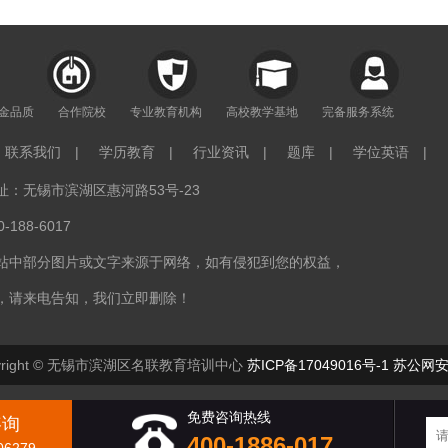
年金品质
合作院校
专业教育机构
高校教学基地
完备服务系统
联系我们
|
学历教育
|
行业资讯
|
题库
|
学位英语
|
：无锡市滨湖区惠河路53号-23
188-6017
站中部分图片或文字来源于网络，如有侵犯到您的权益，
，请来电告知，我们立即删除！
right © 无锡市滨湖区名联教育培训中心
苏ICP备17049016号-1
苏公网安备
免费咨询热线
咨询
400-1886-017