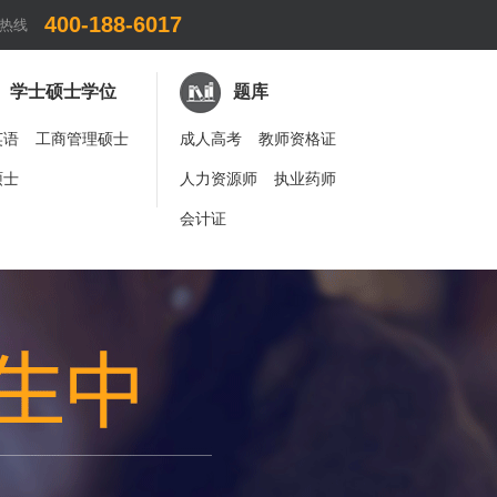
400-188-6017
热线
学士硕士学位
题库
英语
工商管理硕士
成人高考
教师资格证
硕士
人力资源师
执业药师
会计证