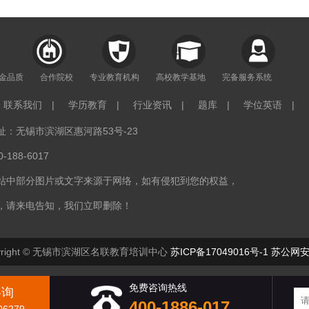
年金品质
合作院校
专业教育机构
高校教学基地
完备服务系统
联系我们
|
学历教育
|
行业资讯
|
题库
|
学位英语
|
：无锡市滨湖区惠河路53号-23
188-6017
站中部分图片或文字来源于网络，如有侵犯到您的权益，
，请来电告知，我们立即删除！
right © 无锡市滨湖区名联教育培训中心
苏ICP备17049016号-1
苏公网安备
免费咨询热线
咨询
400-1886-017