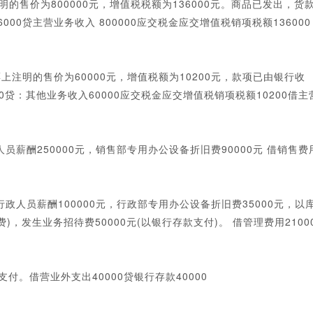
售价为800000元，增值税税额为136000元。商品已发出，货
000贷主营业务收入 800000应交税金应交增值税销项税额136000
注明的售价为60000元，增值税额为10200元，款项已由银行收
0200贷：其他业务收入60000应交税金应交增值税销项税额10200借主
员薪酬250000元，销售部专用办公设备折旧费90000元 借销售费
政人员薪酬100000元，行政部专用办公设备折旧费35000元，以
)，发生业务招待费50000元(以银行存款支付)。 借管理费用2100
付。借营业外支出40000贷银行存款40000