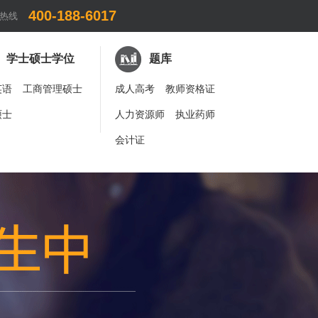
400-188-6017
热线
学士硕士学位
题库
英语
工商管理硕士
成人高考
教师资格证
硕士
人力资源师
执业药师
会计证