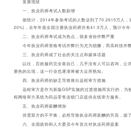
发展现状
一、执业药师考试人数剧增
据统计，2014年参加考试的人数达到了70.2615万人，通
20%)，去年年底全国注册执业药师共有41.5万人，预计今
二、执业药师考试成为热点，很多省份作弊严重
今年执业药师资格考试作弊行为尤为猖獗，而高科技作弊
1
2
3
4
5
三、执业药师成了社会的关注点和媒体话题
以往，百姓服药完全靠自己，几乎没有人可以咨询，公共
册热的出现，这一行业也逐渐将被大众所熟知。
四、执业药师的缺乏导致推出远程审方措施
远程审方是作为新版GSP实施的过渡措施而实行的，为较
程网络审方系统为药品零售连锁门店提供在线审方服务。
五、执业药师薪酬增加
供需双方的不平衡，必然导致执业药师薪酬的升高，据了
六、全国政协和人大委员今年首次对执业药师提案