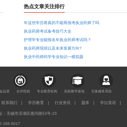
热点文章关注排行
年这些学历将真的不能再报考执业药师了吗
执业药师考试备考技巧大全
护理学专业能报名年执业药师考试吗？
执业药师现状以及未来发展方向?
执业中药师药学专业知识一模拟题
年金品质
合作院校
专业教育机构
高校教学基地
完备服务系统
联系我们
|
学历教育
|
行业资讯
|
题库
|
学位英语
|
：无锡市滨湖区惠河路53号-23
188-6017