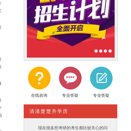
企
竞
前
查
信
做
在线咨询
专业答疑
专业答疑
语
少
清清楚楚升学历
会
现在很多想考研的考生都比较关心的问