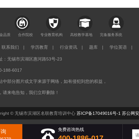
年金品质
合作院校
专业教育机构
高校教学基地
完备服务系统
联系我们
|
学历教育
|
行业资讯
|
题库
|
学位英语
|
：无锡市滨湖区惠河路53号-23
188-6017
站中部分图片或文字来源于网络，如有侵犯到您的权益，
，请来电告知，我们立即删除！
right © 无锡市滨湖区名联教育培训中心
苏ICP备17049016号-1
苏公网安备
免费咨询热线
咨询
400-1886-017