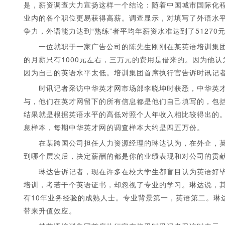
是，薪资调查大力宣扬这样一个结论：随着中国城市国际化
业内的各个职位更易获得高薪。调查显示，对填写了外语水
争力，外语能力达到“熟练”者平均年薪资水准达到了51270元
一位就职于一家广告公司的陈先生刚刚在某英语培训集团
的月薪只有1000元左右，三万元的费用是借来的。因为他
因为自己的英语水平太低。培训集团首席执行官告诉时讯记者
时讯记者采访中华英才网市场部李晓坤时获悉，中华英才
1
2
3
4
5
与，他们在英才网留下的所有信息都是他们自己填写的，包
结果就是根据英语水平的高低对照个人年收入相比较得出的
息样本，每期中华英才网的调查样本大约是四五万份。
在某跨国公司担任人力资源经理的琳达认为，在外企，英
到哪个层次后，决定薪酬的都是你的业绩表现和对公司的贡
琳达告诉记者，现在许多在校大学生都盲目认为英语好毕
培训，考若干个英语证书，却忽视了专业的学习。琳达说，
有10年业务经验的成熟人士。专业背景第一，英语第二。琳
带来升值效应。