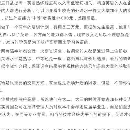
程度日益提高，英语熟练程度与收入高低密切相关。精通英语的人在
平的人群进行分析，可以明显看出较高的外语水平将大大增加个人的
，超过外语能力“中等”者将近14000元，差距明显。
做了一个两年的培训计划，费用是三万元。而据陈先生透露，他目
认为自己除了英语，各方面的能力都不错，现在收入之所以不理想就是
，95%的学员是为了获得高薪而来学习英语的。
网每隔半年都会做一次薪资调查，被调查的人都是通过网上注册参
括英语水平是熟练、中等还是一般，都由自我评价后选择。最后的调
。据李晓坤介绍，保证调查结果的客观性的办法只能是靠大量的获取
语是很重要的交流方式，甚至也是职场升迁的因素。但是，不管你
献。
业后就能获得高薪，所以他们在大二、大三的时候开始参加各种英
其实跨国公司在招聘管理人员时根本不会考虑应届毕业生，而是招至
达认为，在同等专业背景、相当的技术经验为平台的前提下，英语才