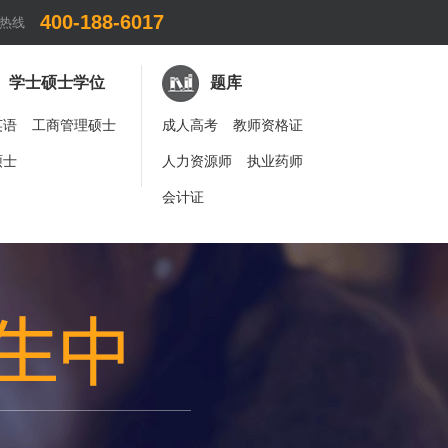
400-188-6017
热线
学士硕士学位
题库
英语
工商管理硕士
成人高考
教师资格证
硕士
人力资源师
执业药师
会计证