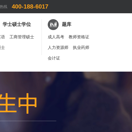
400-188-6017
热线
学士硕士学位
题库
英语
工商管理硕士
成人高考
教师资格证
硕士
人力资源师
执业药师
会计证