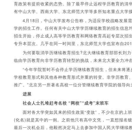
育政策有提前收紧的态势。除了最早停止远程学历教育的清
有中山大学、西南大学、东北师范大学等多所知名重点大学
4月18日，中山大学发布公告称，为适应学校战略发展需
学的招生工作。任何有关中山大学学历继续教育的招生信息均
招生开始，停止成人高等学历教育和网络教育高起专层次招生
专升本层次。几乎在同一时间里，东北师范大学也宣布自201
为何要取消学历继续教育招生?北大继续教育部部长刘力
临由学历教育向非学历教育转型的挑战，未来北大要全力冲击
“今年学院暂时不会停止学历继续教育招生，但未来将逐步
学校教育形式和其他各种教育形式并重的转变。非学历教育、
推广。”北京另一所著名高校一位分管继续教育学院的领导向
进展
社会人士扎堆赶考名校 “网校”“成考”末班车
面对各大学突如其来的招生政策“变故”，不少在京的上班族
(化名)就是其中的一例。之前他只有高中文凭，一直想报名
最后一次机会后，他毅然决定马上去参加中国人民大学继续教