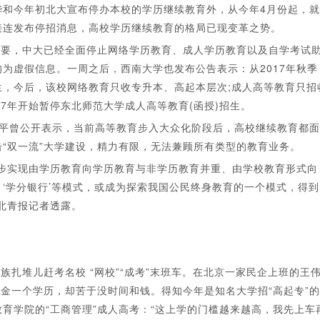
华和今年初北大宣布停办本校的学历继续教育外，从今年4月份起，就
接连发布停招消息，高校学历继续教育的格局已现变革之势。
要，中大已经全面停止网络学历教育、成人学历教育以及自学考试
为虚假信息。一周之后，西南大学也发布公告表示：从2017年秋季
，今后，该校网络教育只收专升本、高起本层次;成人高等教育只招
7年开始暂停东北师范大学成人高等教育(函授)招生。
平曾公开表示，当前高等教育步入大众化阶段后，高校继续教育都面
“双一流”大学建设，精力有限，无法兼顾所有类型的教育业务。
实现由学历教育向学历教育与非学历教育并重、由学校教育形式向
‘学分银行’等模式，或成为探索我国公民终身教育的一个模式，得到
北青报记者透露。
扎堆儿赶考名校 “网校”“成考”末班车。在北京一家民企上班的王
镀金一个学历，却苦于没时间和钱。得知今年是知名大学招“高起专”的
育学院的“工商管理”成人高考：“这上学的门槛越来越高，我先上车