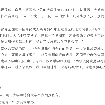
偏低，自己的底薪比公司的大学生低1000块钱，从升职、大城市
性不言而喻，“同一个岗位，干同一样的活儿，钱却比别人少，别提
然全国统一招考的成人高考的今年北京地区报名时间是从8月31
年我们人大也不招专科了，也就一个星期前，才得知确切通知今年还
辅导班报名截止时间，错过了，就真没学习机会了。”
络教育部的招生。“今年是我们招专科的最后一年，这是教育部文
心态，要报名得抓紧了。”相关老师向记者透露。不同于成考的全国
定期入学考试(机考)，分春、秋两季学籍注册。“网校优势就是学习
入学考试，过了录取线，我们就招进来，没有名额限制。你也别担心
学。
学、厦门大学等综合大学举办函授教育。
北京就有21所高校举办。