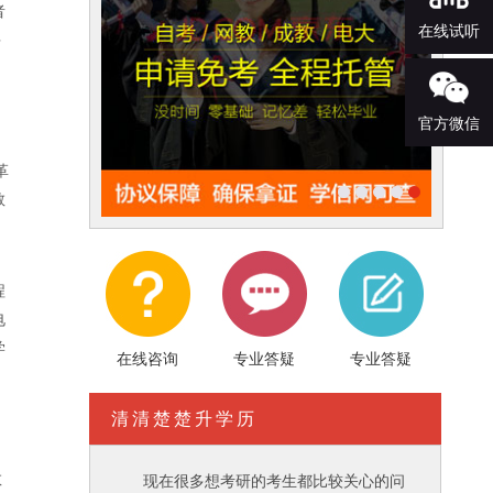
者
在线试听
多
官方微信
革
教
程
电
学
在线咨询
专业答疑
专业答疑
清清楚楚升学历
教
现在很多想考研的考生都比较关心的问