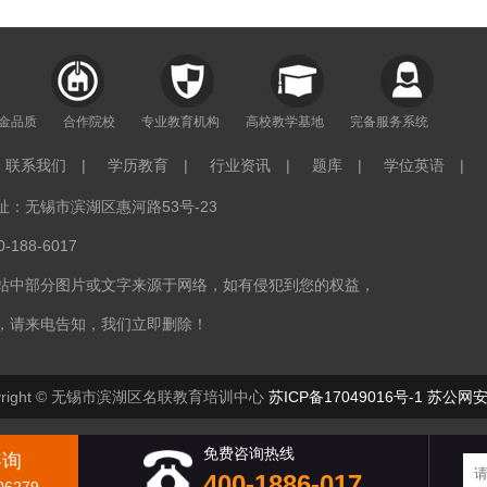
年金品质
合作院校
专业教育机构
高校教学基地
完备服务系统
联系我们
|
学历教育
|
行业资讯
|
题库
|
学位英语
|
：无锡市滨湖区惠河路53号-23
188-6017
站中部分图片或文字来源于网络，如有侵犯到您的权益，
，请来电告知，我们立即删除！
right © 无锡市滨湖区名联教育培训中心
苏ICP备17049016号-1
苏公网安备
免费咨询热线
咨询
400-1886-017