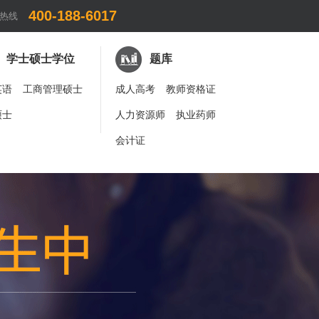
400-188-6017
热线
学士硕士学位
题库
英语
工商管理硕士
成人高考
教师资格证
硕士
人力资源师
执业药师
会计证