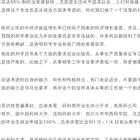
达95%.制药业发展较快，尤其是生活水平提高以后，人们对保健
生选择这个专业也是从就业方面来考虑的。对此我们做了一个浅显的
医药公司的年经济效益增长率已经高于国家的经济增长速度。并且
。我国的药学事业近几年的发展也是非常迅猛的，许多药品都得到了
才方面有稀缺，这表明药学专业有很广阔的发展前景。
相应的对学历等各个方面的要求也会比较高。从事生产质量保证等
然是很严格的。比较之下，从事销售工作专业要求要低一些，而更侧
应该考虑到自身的能力、特长和性格特点，热门未必适合。不要因
方面的能力是否符合要求，再对这个职业所具体从事的工作做一个初
景仍然普遍看好。总体来看，药科类毕业生供小于求，各医药公司
中有升。据中国药科大学、沈阳药科大学、四川大学华西药学院、北
毕业生就业率接近100%，总体供需比达到1∶3～1∶4.目前从教学
向和知名度、是否能给自己提供充足的发展空间、工作地点和薪酬