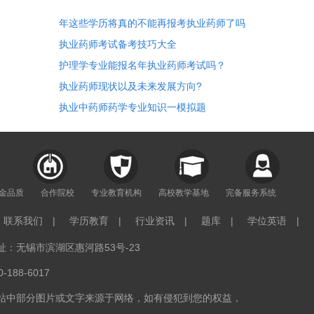
年这些学历将真的不能再报考执业药师了吗
执业药师考试备考技巧大全
护理学专业能报名年执业药师考试吗？
执业药师现状以及未来发展方向?
执业中药师药学专业知识一模拟题
年金品质
合作院校
专业教育机构
高校教学基地
完备服务系统
联系我们
|
学历教育
|
行业资讯
|
题库
|
学位英语
|
：无锡市滨湖区惠河路53号-23
188-6017
站中部分图片或文字来源于网络，如有侵犯到您的权益，