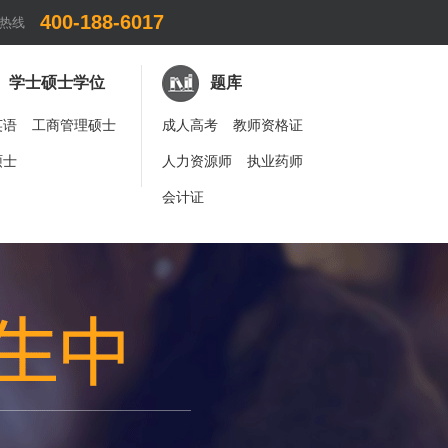
400-188-6017
热线
学士硕士学位
题库
英语
工商管理硕士
成人高考
教师资格证
硕士
人力资源师
执业药师
会计证