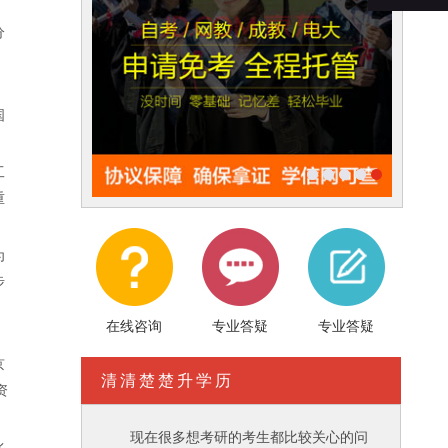
分
，
国
工
重
为
步
在线咨询
专业答疑
专业答疑
、
京
清清楚楚升学历
资
现在很多想考研的考生都比较关心的问
水