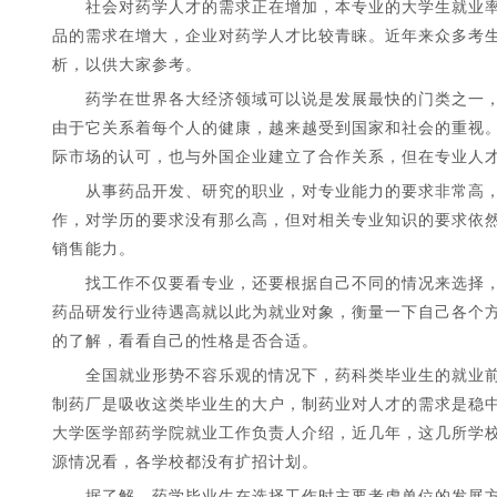
社会对药学人才的需求正在增加，本专业的大学生就业率高
品的需求在增大，企业对药学人才比较青睐。近年来众多考
析，以供大家参考。
药学在世界各大经济领域可以说是发展最快的门类之一，
由于它关系着每个人的健康，越来越受到国家和社会的重视
际市场的认可，也与外国企业建立了合作关系，但在专业人
从事药品开发、研究的职业，对专业能力的要求非常高，
1
2
3
4
5
作，对学历的要求没有那么高，但对相关专业知识的要求依
销售能力。
找工作不仅要看专业，还要根据自己不同的情况来选择，
药品研发行业待遇高就以此为就业对象，衡量一下自己各个
的了解，看看自己的性格是否合适。
全国就业形势不容乐观的情况下，药科类毕业生的就业前
制药厂是吸收这类毕业生的大户，制药业对人才的需求是稳
大学医学部药学院就业工作负责人介绍，近几年，这几所学校的
源情况看，各学校都没有扩招计划。
据了解，药学毕业生在选择工作时主要考虑单位的发展方