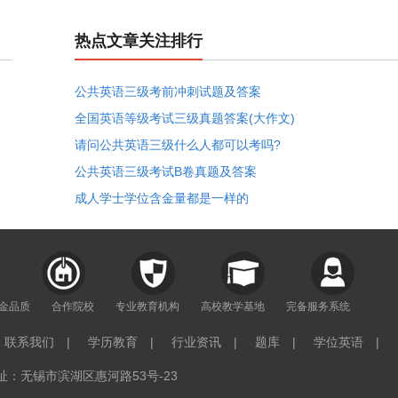
热点文章关注排行
公共英语三级考前冲刺试题及答案
全国英语等级考试三级真题答案(大作文)
请问公共英语三级什么人都可以考吗?
公共英语三级考试B卷真题及答案
成人学士学位含金量都是一样的
年金品质
合作院校
专业教育机构
高校教学基地
完备服务系统
联系我们
|
学历教育
|
行业资讯
|
题库
|
学位英语
|
：无锡市滨湖区惠河路53号-23