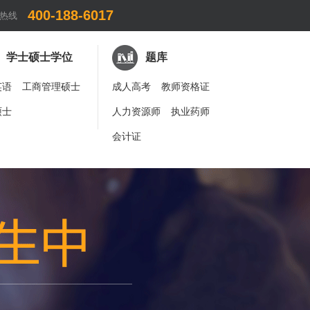
400-188-6017
热线
学士硕士学位
题库
英语
工商管理硕士
成人高考
教师资格证
硕士
人力资源师
执业药师
会计证