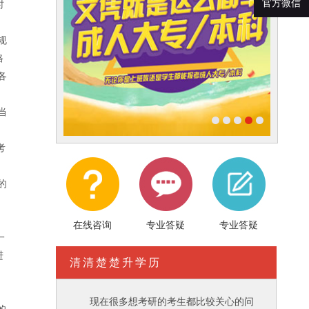
时
官方微信
规
格
各
当
考
的
，
在线咨询
专业答疑
专业答疑
一
进
清清楚楚升学历
。
。
现在很多想考研的考生都比较关心的问
的