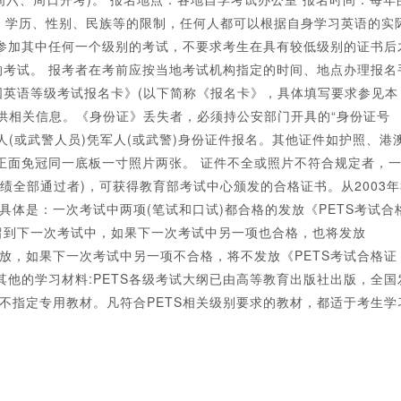
业、学历、性别、民族等的限制，任何人都可以根据自身学习英语的实
参加其中任何一个级别的考试，不要求考生在具有较低级别的证书后
考试。 报考者在考前应按当地考试机构指定的时间、地点办理报名
英语等级考试报名卡》(以下简称《报名卡》，具体填写要求参见本
供相关信息。《身份证》丢失者，必须持公安部门开具的“身份证号
(或武警人员)凭军人(或武警)身份证件报名。其他证件如护照、港
正面免冠同一底板一寸照片两张。 证件不全或照片不符合规定者，
绩全部通过者)，可获得教育部考试中心颁发的合格证书。从2003年
具体是：一次考试中两项(笔试和口试)都合格的发放《PETS考试合
留到下一次考试中，如果下一次考试中另一项也合格，也将发放
发放，如果下一次考试中另一项不合格，将不发放《PETS考试合格证
其他的学习材料:PETS各级考试大纲已由高等教育出版社出版，全国
S不指定专用教材。凡符合PETS相关级别要求的教材，都适于考生学