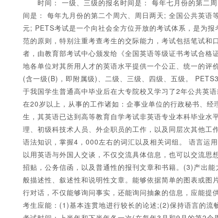
时间： 一级、三级的报名时间是： 每年七月份的第二周的周
间是： 每年九月份的第二个周六、周日两天; 全国公共英语等级
元; PETS考试是一个向社会全方位开放的考试体系，是
范的原则，特别注重考查考生的交际能力，考试包括笔试和
者，由教育部考试中心颁发给《全国英语等级证书考试合格证
地各单位对其所用人才的英语水平提供一个公正、统一的评价
(含一级(B)，即附属级)、二级、三级、四级、五级。 PET
1
2
3
4
5
于我国学生普通高中毕业后在大专院校又学习了2年公共英
在20岁以上，从事的工作诸如：企事业单位的行政秘书、经
生，其英语已达到高等教育自学考试非英语专业本科毕业水
理、初级科技术人员、外企职员的工作，以及同层次其他工作
语法知识，掌握4，000左右的词汇以及相关词组。 语言运
以用英语与外国人交谈，不仅交流具体信息，也可以交流思想
招贴，公务信函，以及普通性的报刊文章和书籍。(3)产出能
般描述性、叙述性和说明性文章。能够依据简单的图表或图片
行对话，不仅能够询问事实，还能询问抽象的信息，应能提
考生应能：(1)基本连贯地进行较长的论述;(2)保持语言的
考试时间：上半年和下半年各一次(在每年3月和9月的第2个