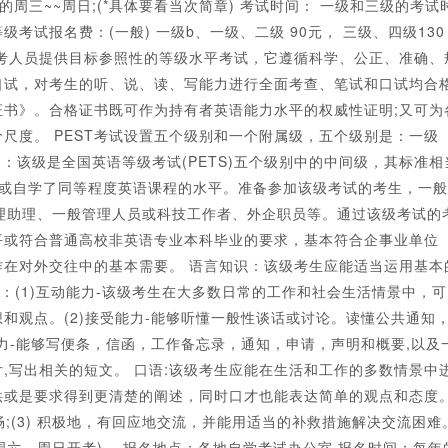
三~~周日;(*具体要看当次简章) 考试时间： 一级和三级的考试
考试报名费：(一般) 一级b、一级、二级 90元， 三级、四级130
为报考人员提供目标参照性的等级水平考试，它遵循科学、公正、准确、
口试，对考生的听、说、读、写能力进行全面考查、笔试和口试均合
书》。合格证书既可作为持有者英语能力水平的权威性证明;又可为
尺度。 PEST考试设置五个级别和一个附属级，五个级别是：一级
S3：该级是全国英语等级考试(PETS)五个级别中的中间级，其标准相
语或自学了同等程度英语课程的水平。准备参加该级考试的考生，一般
理助理、一般管理人员或科技工作者、外企职员等。通过该级考试的
平或符合普通高校非英语专业本科毕业的要求，基本符合企事业单位
在对外交往中的基本需要。 语言知识：该级考生应能适当运用基本
用：(1)互动能力-该级考生在大多数日常的工作和社会生活情景中，可
和观点。(2)接受能力-能够听懂一般性谈话或讨论。读懂公共通知
力-能够写便条，信函，工作备忘录，通知，申请，声明和概要,以及
,写出相关的短文。 口语:该级考生应能在生活和工作的多数情景中
供或是要求得到更清楚的阐述，同时口才也能表达简单的观点和态度
流畅;(3) 积极地，有回应地交流，并能用适当的补救措施解决交流困难
周六、周日开考)。 报名地点：各地自学考试办公室 报名时间：每年