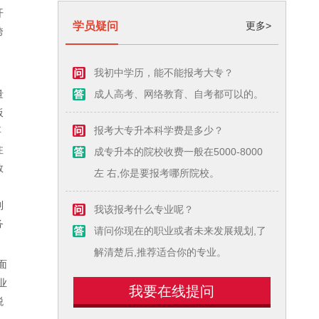
开
学员疑问
更多>
跨
我初中学历，能不能报考大专？
量
成人高考、网络教育、自考都可以的。
板
要
报考大专升本科学费是多少？
注
成专升本的院校收费一般在5000-8000
数
左 右,你是要报考哪所院校。
，
制
我该报考什么专业呢？
务
请问你现在的职业或者未来发展规划,了
解清楚后,推荐适合你的专业。
面
业
我要在线提问
税