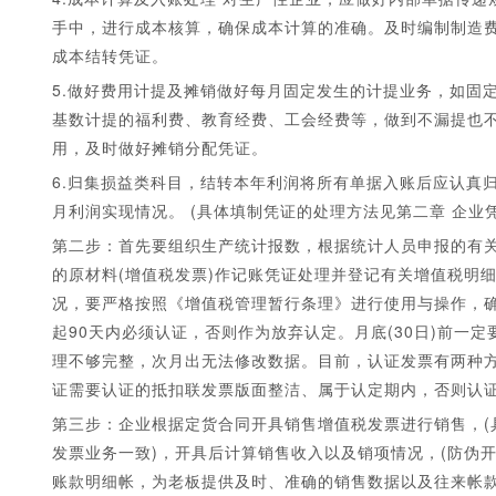
手中，进行成本核算，确保成本计算的准确。及时编制制造费
成本结转凭证。
5.做好费用计提及摊销做好每月固定发生的计提业务，如固
基数计提的福利费、教育经费、工会经费等，做到不漏提也不
用，及时做好摊销分配凭证。
6.归集损益类科目，结转本年利润将所有单据入账后应认真
月利润实现情况。 (具体填制凭证的处理方法见第二章 企业
第二步：首先要组织生产统计报数，根据统计人员申报的有
的原材料(增值税发票)作记账凭证处理并登记有关增值税明
况，要严格按照《增值税管理暂行条理》进行使用与操作，
起90天内必须认证，否则作为放弃认定。月底(30日)前一
理不够完整，次月出无法修改数据。目前，认证发票有两种
证需要认证的抵扣联发票版面整洁、属于认定期内，否则认
第三步：企业根据定货合同开具销售增值税发票进行销售，(
发票业务一致)，开具后计算销售收入以及销项情况，(防伪
账款明细帐，为老板提供及时、准确的销售数据以及往来帐