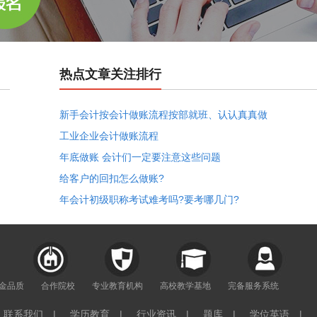
热点文章关注排行
新手会计按会计做账流程按部就班、认认真真做
工业企业会计做账流程
年底做账 会计们一定要注意这些问题
给客户的回扣怎么做账?
年会计初级职称考试难考吗?要考哪几门?
年金品质
合作院校
专业教育机构
高校教学基地
完备服务系统
联系我们
|
学历教育
|
行业资讯
|
题库
|
学位英语
|