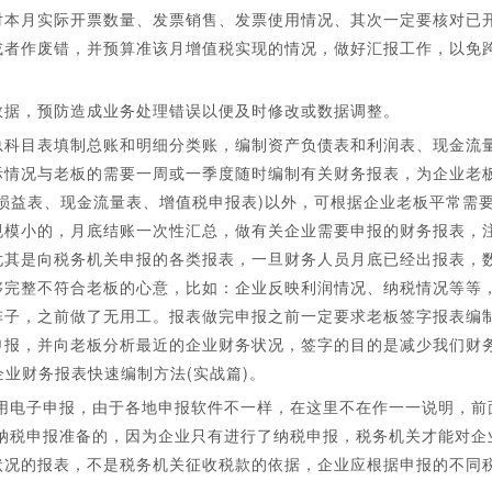
核对本月实际开票数量、发票销售、发票使用情况、其次一定要核对已
或者作废错，并预算准该月增值税实现的情况，做好汇报工作，以免
数据，预防造成业务处理错误以便及时修改或数据调整。
总科目表填制总账和明细分类账，编制资产负债表和利润表、现金流
际情况与老板的需要一周或一季度随时编制有关财务报表，为企业老
损益表、现金流量表、增值税申报表)以外，可根据企业老板平常需
规模小的，月底结账一次性汇总，做有关企业需要申报的财务报表，
尤其是向税务机关申报的各类报表，一旦财务人员月底已经出报表，
够完整不符合老板的心意，比如：企业反映利润情况、纳税情况等等
阵子，之前做了无用工。报表做完申报之前一定要求老板签字报表编
申报，并向老板分析最近的企业财务状况，签字的目的是减少我们财
企业财务报表快速编制方法(实战篇)。
用电子申报，由于各地申报软件不一样，在这里不在作一一说明，前
纳税申报准备的，因为企业只有进行了纳税申报，税务机关才能对企
状况的报表，不是税务机关征收税款的依据，企业应根据申报的不同