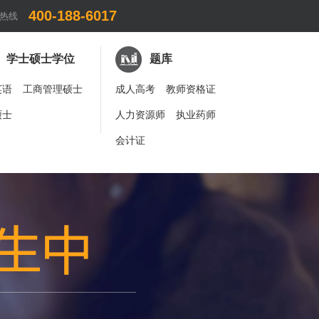
400-188-6017
热线
学士硕士学位
题库
英语
工商管理硕士
成人高考
教师资格证
硕士
人力资源师
执业药师
会计证