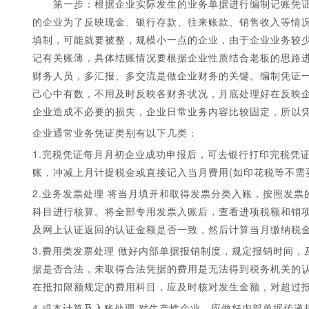
第一步：根据企业实际发生的业务单据进行编制记账凭证
的企业为了反映现金、银行存款、往来账款、销售收入等情
填制，可能就要被整，规模小一点的企业，由于企业业务较
记有关账薄，具体结账情况要根据企业性质结合老板的思路
财务人员，多汇报、多交流是做企业财务的关键。编制凭证
己心中有数，不用及时反映各财务状况，月底处理好在反映
企业造成不必要的损失，企业日常业务内容比较固定，所以
1
2
3
4
5
企业通常业务凭证类别有以下几类：
1.完税凭证每月月初企业成功申报后，可去银行打印完税凭
账，冲减上月计提税金或直接记入当月费用(如印花税等不需
2.业务发票处理 将当月填开和取得发票分类入账，按照发
科目进行核算。将全部专用发票入账后，查看进项税额和销
及网上认证返回的认证金额是否一致，然后计算当月缴纳税
3.费用类发票处理 做好内部单据报销制度，规定报销时间
据是否合法，未取得合法凭据的费用是无法得到税务机关的
在抵扣限额规定的费用科目，应及时核对发生金额，对超过
4.成本计算及入账处理 对生产性企业，应做好内部单据传