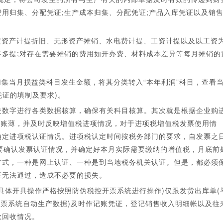
用归集、分配凭证;生产成本归集、分配凭证;产品入库凭证以及销
定资产计提折旧、无形资产摊销、水电费计提、工资计提以及以工资
多提;对存在需要摊销的费用如开办费、材料成本差异等每月摊销的
归集当月损益类科目发生金额，将其分类转入“本年利润”科目，查看
凭证的填制及要求)。
关数字进行各类数据核算，确保有关科目核算。其次就是根据企业购
细账薄，并及时反映增值税进项情况，对于进项税增值税发票使用情
确定进项税认证情况。进项税认定时间按税务部门的要求，自发票之
定要确认发票认证情况，并确定好本月实际需要缴纳的增值税，月底前
方式，一种是网上认证、一种是到当地税务机关认证。但是，都必须
证无法通过，造成不必要的损失。
具体开具操作严格按照防伪税控开票系统进行操作)仅跟发货出库单(
开票系统自动生产数据)及时作记账凭证，登记销售收入明细帐以及往
款回收情况。