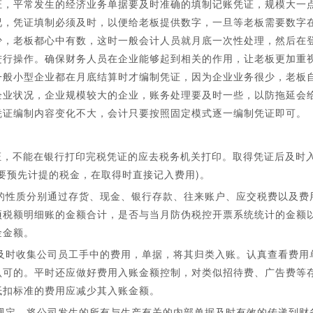
，平常发生的经济业务单据要及时准确的填制记账凭证，规模大一
况，凭证填制必须及时，以便给老板提供数字，一旦等老板需要数字
少，老板都心中有数，这时一般会计人员就月底一次性处理，然后在
进行操作。确保财务人员在企业能够起到相关的作用，让老板更加重
一般小型企业都在月底结算时才编制凭证，因为企业业务很少，老板
企业状况，企业规模较大的企业，账务处理要及时一些，以防拖延会
凭证编制内容变化不大，会计只要按照固定模式逐一编制凭证即可。
证，不能在银行打印完税凭证的应去税务机关打印。取得凭证后及时
要预先计提的税金，在取得时直接记入费用)。
票的性质分别通过存货、现金、银行存款、往来账户、应交税费以及费
项税额明细账的金额合计，是否与当月防伪税控开票系统统计的金额
金金额。
，及时收集公司员工手中的费用，单据，将其归类入账。认真查看费用
认可的。平时还应做好费用入账金额控制，对类似招待费、广告费等
抵扣标准的费用应减少其入账金额。
递规定，将公司发生的所有与生产有关的内部单据及时有效的传递到财