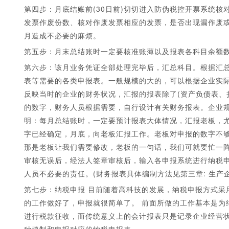
第四步：月底结账前(30日前)切切进入防伪税控开票系统
发票作废份数、核对作废发票相应的发票，是否出现漏作废
月造成不必要的麻烦。
第五步：月末总结账时一定要核准账薄以及报表各科目余额
第六步：该月业务凭证全部处理完毕后，汇总科目。根据汇
表等需要的各类申报表。一般规模的大的，可以根据企业实
反映当时的企业的财务状况，汇报的报表除了(资产负债表、
的数字，财务人员根据需要，自行设计有关财务报表。企业
明：每月总结账时，一定要预计报表大体情况，汇报老板，
字已经确定，月底，向老板汇报工作。老板对申报的数字不
那是老板让我们需要修改，老板的一句话，我们可就要忙一
审核无误后，经法人签章审核后，输入各申报系统进行纳税
人员不必要的责任。(财务报表具体编制方法见第三章: 生产
第七步：纳税申报 目前随着高科技的发展，纳税申报方式采
的工作做好了，申报就很简单了。 前面所做的工作基本是为
进行税款征收，而传统意义上的会计报表只是记录企业经营