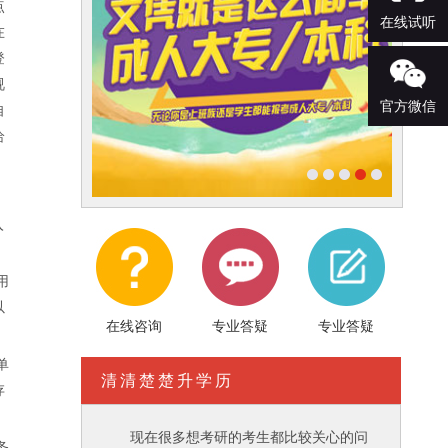
点
在线试听
在
登
视
官方微信
自
给
入
用
以
在线咨询
专业答疑
专业答疑
单
清清楚楚升学历
存
现在很多想考研的考生都比较关心的问
务